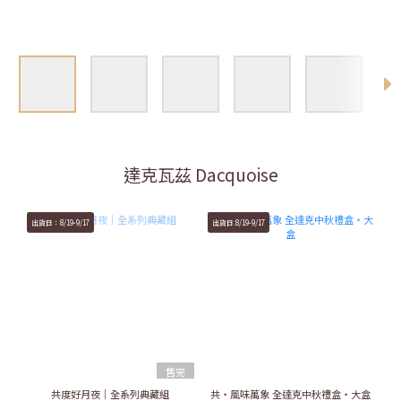
達克瓦茲 Dacquoise
出貨日：8/19-9/17
出貨日:8/19-9/17
售完
共度好月夜｜全系列典藏組
共・風味萬象 全達克中秋禮盒・大盒