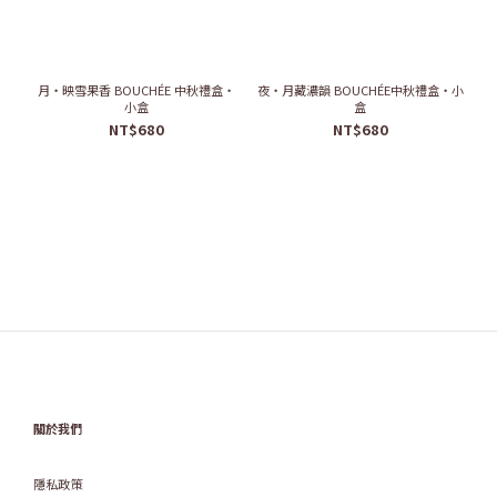
月・映雪果香 BOUCHÉE 中秋禮盒・
夜・月藏濃韻 BOUCHÉE中秋禮盒・小
小盒
盒
NT$680
NT$680
關於我們
隱私政策