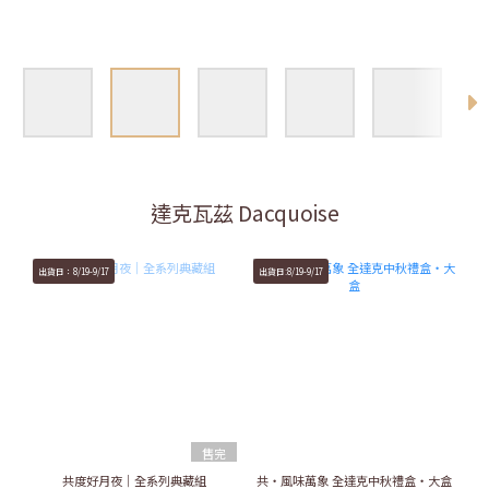
達克瓦茲 Dacquoise
出貨日：8/19-9/17
出貨日:8/19-9/17
售完
共度好月夜｜全系列典藏組
共・風味萬象 全達克中秋禮盒・大盒