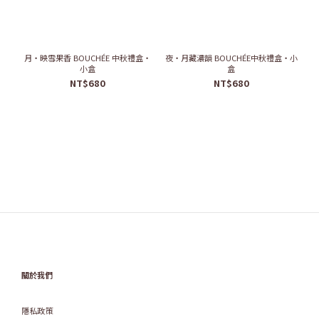
月・映雪果香 BOUCHÉE 中秋禮盒・
夜・月藏濃韻 BOUCHÉE中秋禮盒・小
小盒
盒
NT$680
NT$680
關於我們
隱私政策