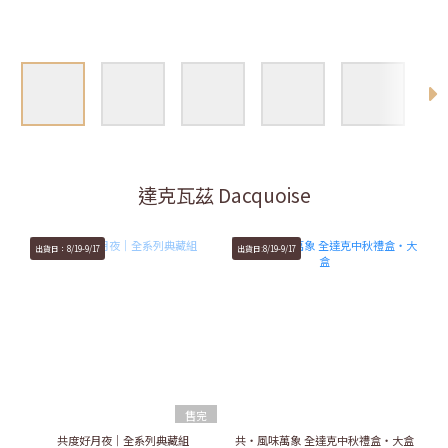
達克瓦茲 Dacquoise
出貨日：8/19-9/17
出貨日:8/19-9/17
售完
共度好月夜｜全系列典藏組
共・風味萬象 全達克中秋禮盒・大盒